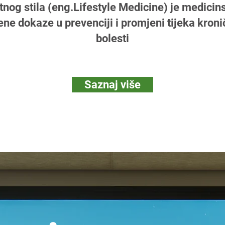
tnog stila (eng.Lifestyle Medicine) je medicin
ene dokaze u prevenciji i promjeni tijeka kron
bolesti
Saznaj više