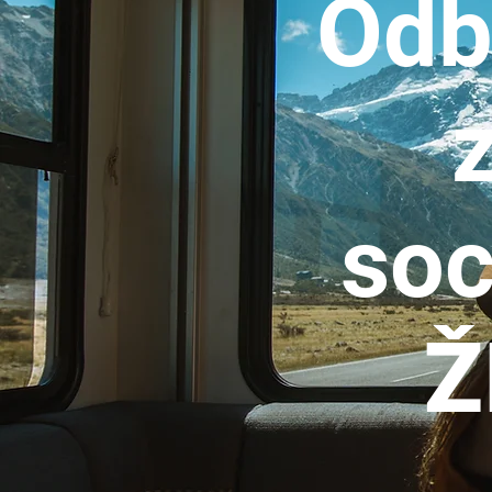
Odb
soc
Ž