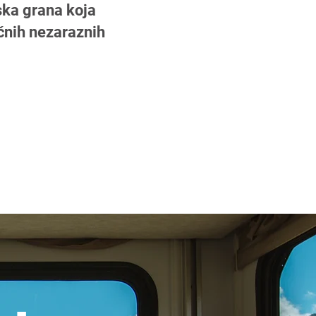
ska grana koja
ičnih nezaraznih