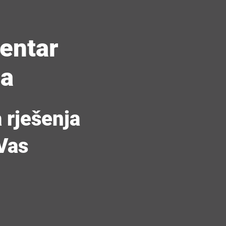
centar
la
 rješenja
Vas