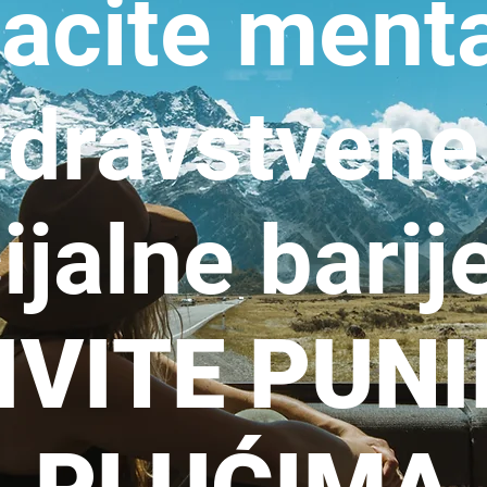
acite menta
zdravstvene 
ijalne barij
IVITE PUN