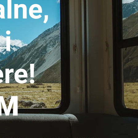
lne,
i
ere!
IM