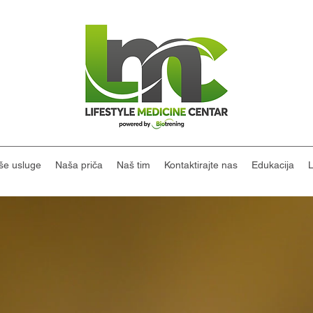
še usluge
Naša priča
Naš tim
Kontaktirajte nas
Edukacija
L