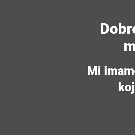
Dobro
m
Mi imamo
koj