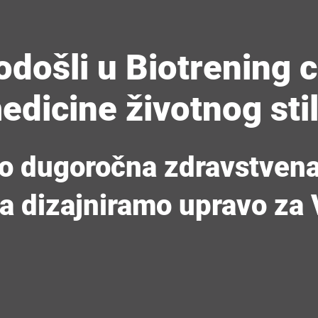
došli u Biotrening 
edicine životnog sti
 dugoročna zdravstvena
a dizajniramo upravo za 