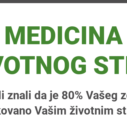
MEDICINA
VOTNOG ST
li znali da je 80% Vašeg z
ovano Vašim životnim s