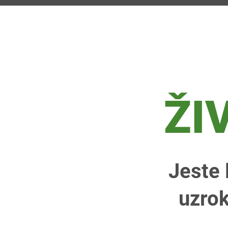
ŽI
Jeste 
uzrok