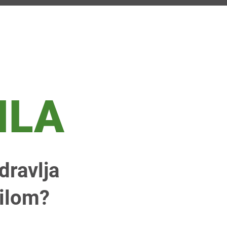
ILA
dravlja
tilom?