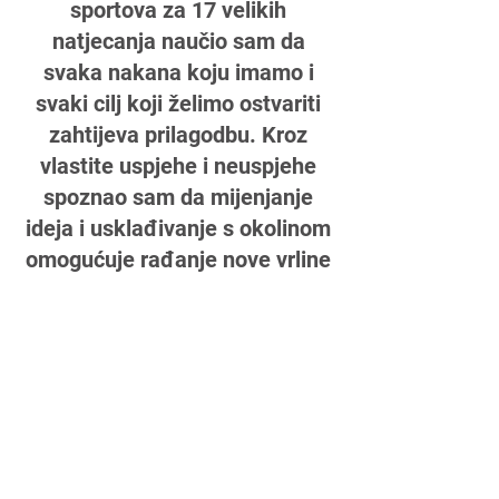
sportova za 17 velikih
natjecanja naučio sam da
svaka nakana koju imamo i
svaki cilj koji želimo ostvariti
zahtijeva prilagodbu. Kroz
vlastite uspjehe i neuspjehe
spoznao sam da mijenjanje
ideja i usklađivanje s okolinom
omogućuje rađanje nove vrline
nakon koje više nikada nismo
isti u razumijevanju sebe, u
odnosu prema svijetu, u
ponašanju. To je pomak koji
dramatično i nepovratno
mijenja naš stil života i način
postojanja u svijetu. Možemo