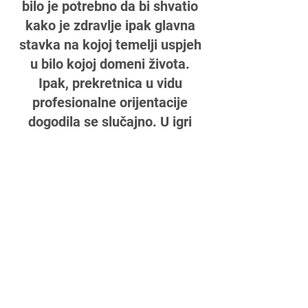
bilo je potrebno da bi shvatio
kako je zdravlje ipak glavna
stavka na kojoj temelji uspjeh
u bilo kojoj domeni života.
Ipak, prekretnica u vidu
profesionalne orijentacije
dogodila se slučajno. U igri
životnih situacija, nekoliko
smjernica bilo je dovoljno za
velike pomake u zdravlju i
kvaliteti života jedne osobe.
Vidjevši razmjer pozitivnog
utjecaja koji se može ostvariti
na nečiji život i nagrada koju
osjećaš duboko u sebi,
preusmjerile su me u Lifestyle