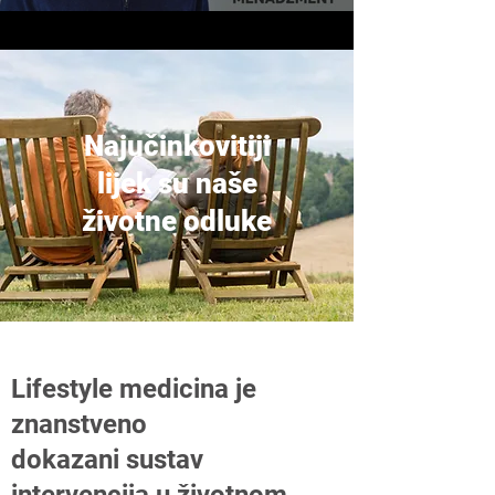
Najučinkovitiji
lijek su naše
životne odluke
Lifestyle medicina je
znanstveno
dokazani sustav